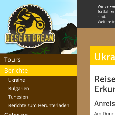
Wir verwe
fortfahre
sind.
Weitere I
Ukra
Tours
Berichte
Reise
Ukraine
Erku
Bulgarien
Tunesien
Anrei
Berichte zum Herunterladen
Am Donner
Galerien