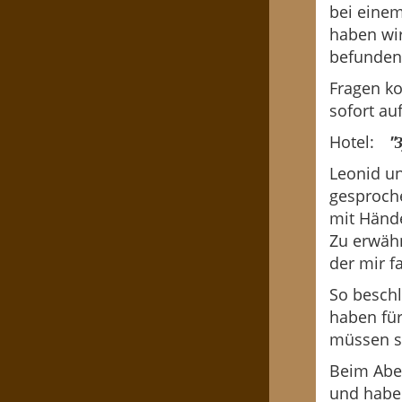
bei einem
haben wir
befunden
Fragen ko
sofort a
Hotel:
"
Leonid un
gesproche
mit Hände
Zu erwäh
der mir f
So beschl
haben fü
müssen sa
Beim Abe
und haben