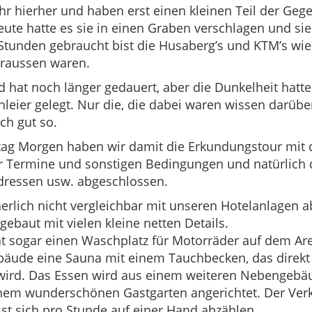
hr hierher und haben erst einen kleinen Teil der Geg
ute hatte es sie in einen Graben verschlagen und si
tunden gebraucht bist die Husaberg’s und KTM’s wie
draussen waren.
 hat noch länger gedauert, aber die Dunkelheit hatte 
hleier gelegt. Nur die, die dabei waren wissen darüb
uch gut so.
ag Morgen haben wir damit die Erkundungstour mit
r Termine und sonstigen Bedingungen und natürlich 
dressen usw. abgeschlossen.
cherlich nicht vergleichbar mit unseren Hotelanlagen ab
 gebaut mit vielen kleine netten Details.
t sogar einen Waschplatz für Motorräder auf dem Ar
äude eine Sauna mit einem Tauchbecken, das direk
wird. Das Essen wird aus einem weiteren Nebengebäu
nem wunderschönen Gastgarten angerichtet. Der Verk
sst sich pro Stunde auf einer Hand abzählen.