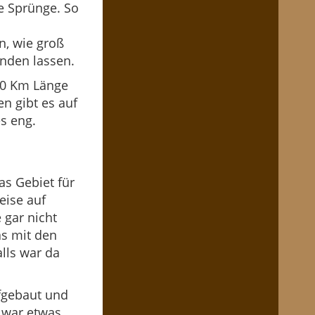
e Sprünge. So
n, wie groß
nden lassen.
 50 Km Länge
en gibt es auf
s eng.
as Gebiet für
eise auf
 gar nicht
s mit den
lls war da
ufgebaut und
 war etwas