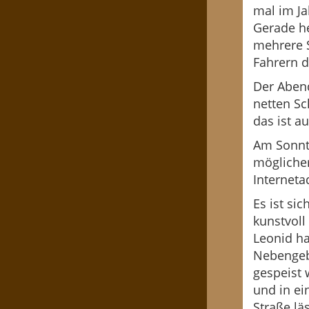
mal im Ja
Gerade he
mehrere S
Fahrern 
Der Abend
netten Sc
das ist a
Am Sonnt
mögliche
Interneta
Es ist si
kunstvoll
Leonid ha
Nebengeb
gespeist 
und in ei
Straße lä