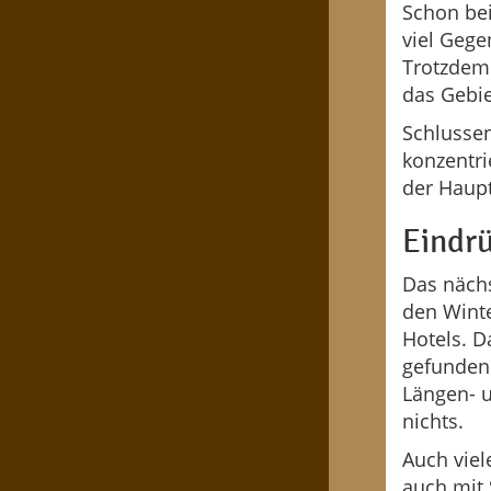
Schon be
viel Gege
Trotzdem
das Gebi
Schlussen
konzentri
der Haupt
Eindr
Das nächs
den Winte
Hotels. D
gefunden
Längen- 
nichts.
Auch viel
auch mit 