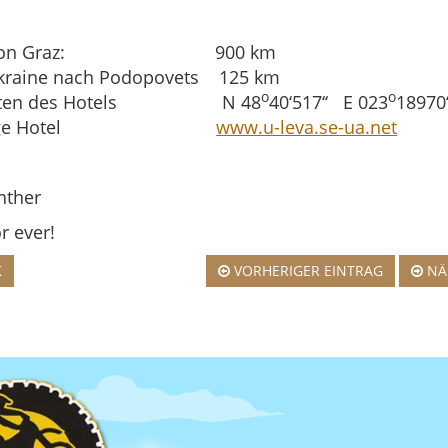
rt von Graz: 900 km
kraine nach Podopovets 125 km
o
o
naten des Hotels N 48
40‘517‘‘ E 023
18970‘
epage Hotel
www.u-leva.se-ua.net
nther
r ever!
K
VORHERIGER EINTRAG
NÄ