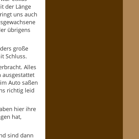
it der Länge
ringt uns auch
ausgewachsene
er übrigens
nders große
it Schluss.
rbracht. Alles
 ausgestattet
 im Auto saßen
 richtig leid
aben hier ihre
gen hat,
nd sind dann