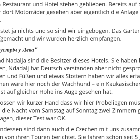
 Restaurant und Hotel stehen geblieben. Bereits auf 
 dort Motorräder gesehen aber eigentlich die Anlage a
.
stet ja nichts und so sind wir eingebogen. Das Garte
ufgemacht und wir wurden herzlich empfangen.
Зустріч у Лева"
d Nadalja sind die Besitzer dieses Hotels. Sie haben
n, Ndadalj hat Deutsch verstanden aber nicht gespr
n und Füßen und etwas Stottern haben wir alles erf
nen wäre hier noch der Wachhund – ein Kaukasische
ast auf gleicher Höhe ins Auge gesehen hat.
ossen wir kurzer Hand dass wir hier Probeliegen mü
r die Nacht vom Samstag auf Sonntag zwei Zimmern g
gen, dieser Test war OK.
ndessen sind dann auch die Czechen mit uns zusa
 von ihren Touren berichtet. Sie fahren schon seit 5 