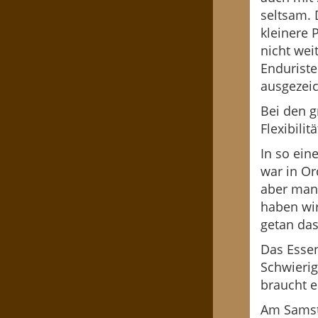
seltsam. 
kleinere 
nicht wei
Enduriste
ausgezeic
Bei den 
Flexibili
In so ein
war in Or
aber man
haben wir
getan das
Das Essen
Schwierig
braucht 
Am Samst