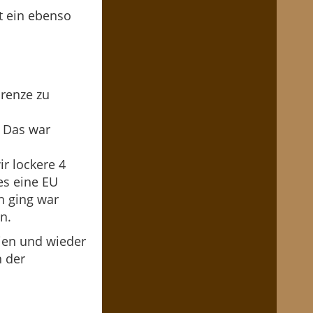
t ein ebenso
Grenze zu
. Das war
r lockere 4
es eine EU
h ging war
n.
Wien und wieder
n der