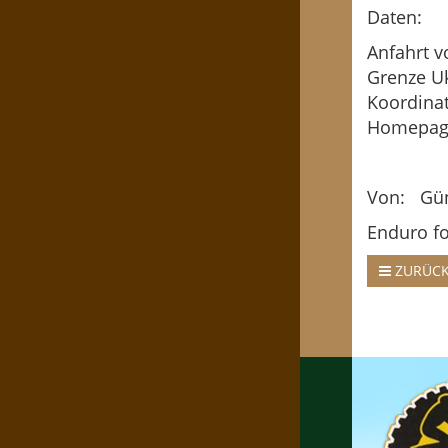
Daten:
Anfah
Grenze U
Koordi
Hom
Von: Gü
Enduro fo
ZURÜC