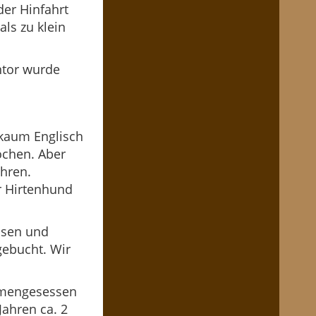
der Hinfahrt
ls zu klein
ntor wurde
 kaum Englisch
ochen. Aber
ahren.
r Hirtenhund
ssen und
ebucht. Wir
mmengesessen
Jahren ca. 2