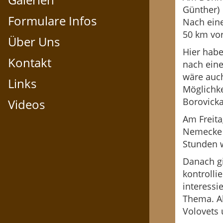
Günther) 
Formulare Infos
Nach eine
50 km vor
Über Uns
Hier habe
Kontakt
nach eine
wäre auc
Links
Möglichke
Borovicka
Videos
Am Freita
Nemecke -
Stunden 
Danach gi
kontrolli
interessi
Thema. Ab
Volovets 