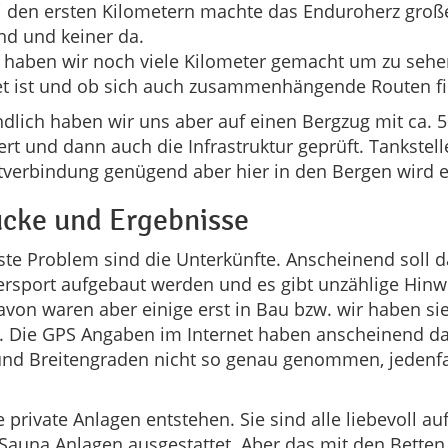
i den ersten Kilometern machte das Enduroherz groß
nd und keiner da.
 haben wir noch viele Kilometer gemacht um zu sehe
et ist und ob sich auch zusammenhängende Routen fi
dlich haben wir uns aber auf einen Bergzug mit ca.
ert und dann auch die Infrastruktur geprüft. Tankstell
verbindung genügend aber hier in den Bergen wird e
ücke und Ergebnisse
te Problem sind die Unterkünfte. Anscheinend soll d
rsport aufgebaut werden und es gibt unzählige Hinw
avon waren aber einige erst in Bau bzw. wir haben sie
. Die GPS Angaben im Internet haben anscheinend da
und Breitengraden nicht so genau genommen, jedenfa
e private Anlagen entstehen. Sie sind alle liebevoll a
Sauna Anlagen ausgestattet. Aber das mit den Betten