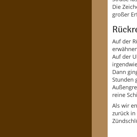
Die Zeich
großer Er
Rückr
Auf der R
erwähnen.
Auf der U
irgendwie
Dann ging
Stunden g
Außengren
reine Sch
Als wir e
zurück in
Zündschl