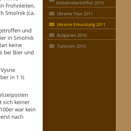
Globetrottertreffen 2015
in Frohnleiten.
h Smolnik (ca.
Ukraine Tour 2011
Ukraine Erkundung 2011
getroffen und
Bulgarien 2010
ier in Smolnik
tan keine
Tunesien 2010
s bei Bier und
 Vysne
ber in 1 ½
olizeiposten
t sich keiner
 100er war kein
uerst nach