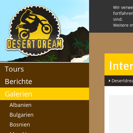
Wir verwe
fortfahre
sind.
Weitere I
Inte
Tours
Berichte
Desertdr
Galerien
P
Albanien
Bulgarien
Bosnien